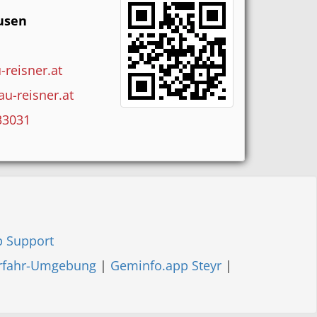
usen
reisner.at
u-reisner.at
33031
 Support
rfahr-Umgebung
|
Geminfo.app Steyr
|