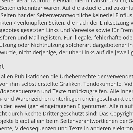
r Seitenverantwortliche erklärt hiermit ausdrücklich, 
 Seiten erkennbar waren. Auf die aktuelle und zukünfti
eiten hat der Seitenverantwortliche keinerlei Einfluss
inkten / verknüpften Seiten, die nach der Linksetzung 
angebotes gesetzten Links und Verweise sowie für Fre
oren und Mailinglisten. Für illegale, fehlerhafte ode
utzung oder Nichtnutzung solcherart dargebotener Inf
wurde, nicht derjenige, der über Links auf die jeweilig
ht
in allen Publikationen die Urheberrechte der verwend
von ihm selbst erstellte Grafiken, Tondokumente, Vi
 Videosequenzen und Texte zurückzugreifen. Alle inn
en- und Warenzeichen unterliegen uneingeschränkt de
 der jeweiligen eingetragenen Eigentümer. Allein au
ht durch Rechte Dritter geschützt sind! Das Copyright
bjekte bleibt allein beim Seitenverantwortlichen der S
nte, Videosequenzen und Texte in anderen elektroni