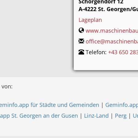
Schörgendorf 12
A-4222
St. Georgen/G
Lageplan
www.maschinenbau-
office@maschinenba
Telefon:
+43 650 28
 von:
eminfo.app für Städte und Gemeinden
|
Geminfo.app
app St. Georgen an der Gusen
|
Linz-Land
|
Perg
|
U